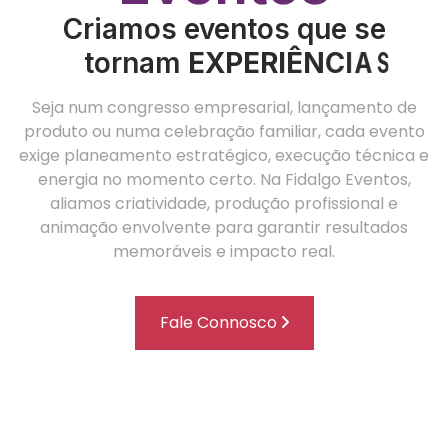
Criamos eventos que se
tornam
M
M
E
Ú
X
n
O
E
P
i
M
c
M
E
a
O
R
E
s
N
R
I
Ê
Á
T
N
V
O
C
E
S
I
A
I
S
S
Seja num congresso empresarial, lançamento de
produto ou numa celebração familiar, cada evento
exige planeamento estratégico, execução técnica e
energia no momento certo. Na Fidalgo Eventos,
aliamos criatividade, produção profissional e
animação envolvente para garantir resultados
memoráveis e impacto real.
Fale Connosco