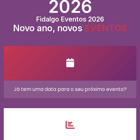
2026
Fidalgo Eventos 2026
Novo ano, novos
E
E
V
V
E
E
N
N
T
T
O
O
S
S
Já tem uma data para o seu próximo evento?