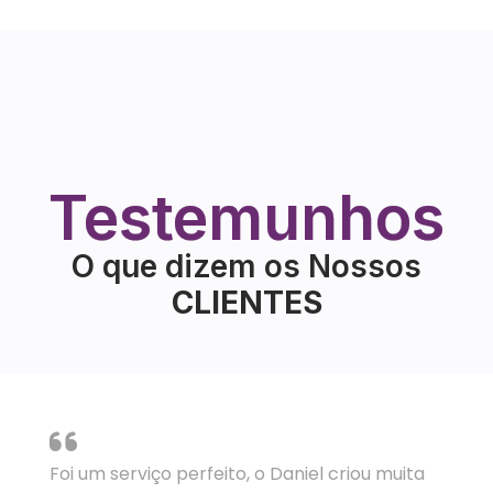
Testemunhos
O que dizem os Nossos
C
C
L
L
I
I
E
E
N
N
T
T
E
E
S
S
Foi um serviço perfeito, o Daniel criou muita